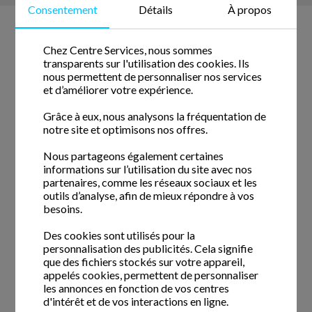
Consentement
Détails
À propos
Devis & Contact
Chez Centre Services, nous sommes
transparents sur l'utilisation des cookies. Ils
nous permettent de personnaliser nos services
Demande de devis gratuit
et d’améliorer votre expérience.
Demandez une visite d'évaluation
Grâce à eux, nous analysons la fréquentation de
notre site et optimisons nos offres.
Demande de rappel
Nous partageons également certaines
Nous contacter
informations sur l’utilisation du site avec nos
Horaires et accessibilité
partenaires, comme les réseaux sociaux et les
outils d’analyse, afin de mieux répondre à vos
Postuler
besoins.
Des cookies sont utilisés pour la
personnalisation des publicités. Cela signifie
Informations
que des fichiers stockés sur votre appareil,
appelés cookies, permettent de personnaliser
les annonces en fonction de vos centres
Actualités
d'intérêt et de vos interactions en ligne.