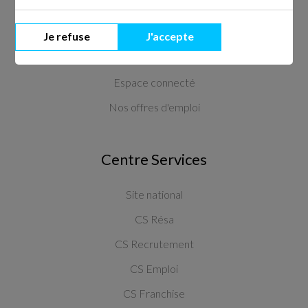
Le fonctionnement
Nos tarifs
Je refuse
J'accepte
Parrainage
Espace connecté
Nos offres d'emploi
Centre Services
Site national
CS Résa
CS Recrutement
CS Emploi
CS Franchise